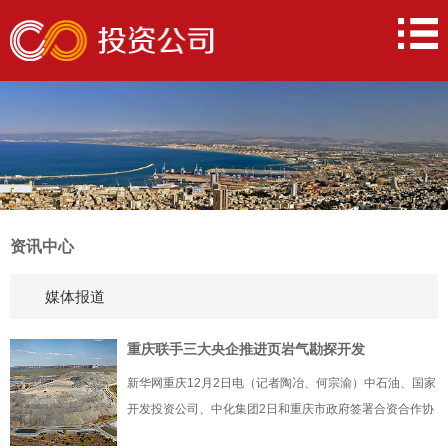
资讯中心
媒体报道
重庆联手三大央企推进页岩气勘探开发
新华网重庆12月2日电（记者陶冶、何宗渝）中石油、国家
开发投资公司、中化集团2日和重庆市政府签署合资合作协
议，共同组建重庆页岩气勘探开发有限责任公司，以加快