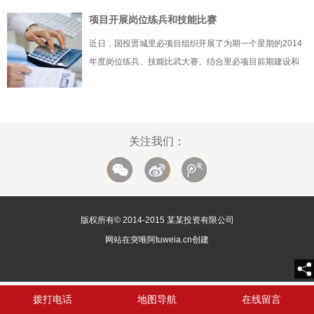
其历史可以追溯到公元前1400年。在那个时候，人类开始
项目开展岗位练兵和技能比赛
尝试通过加热海水、冷却水蒸气的方法获得可饮用的淡
近日，国投晋城里必项目组织开展了为期一个星期的2014
水。据记载，公元200年的时...
年度岗位练兵、技能比武大赛。结合里必项目前期建设和
基建工程实践，本次活动共设测量技能和绘图技能两大比
武项目，分为理论笔试和实际操作两个环节。参赛选手积
极踊跃，以饱满的热情投入到活动中，充分展示了岗位技
能水平。通过活动的开展，充...
关注我们：
版权所有© 2014-2015 某某投资有限公司
网站在突唯阿tuweia.cn创建
拨打电话
地图导航
在线留言